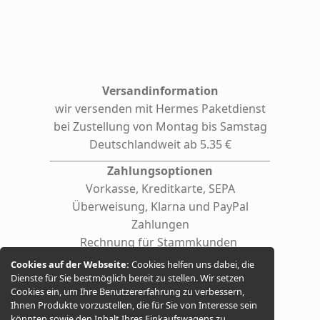
Versandinformation
wir versenden mit Hermes
Paketdienst
bei Zustellung von Montag bis Samstag
Deutschlandweit ab 5.35 €
Zahlungsoptionen
Vorkasse, Kreditkarte, SEPA
Überweisung, Klarna und PayPal
Zahlungen
Rechnung für Stammkunden
(auf Anfrage auch für Firmen /
Cookies auf der Webseite:
Cookies helfen uns dabei, die
behördliche Einrichtungen)
Dienste für Sie bestmöglich bereit zu stellen. Wir setzen
Cookies ein, um Ihre Benutzererfahrung zu verbessern,
Ihnen Produkte vorzustellen, die für Sie von Interesse sein
könnten sowie den Inhalt Ihres Einkaufswagens zu