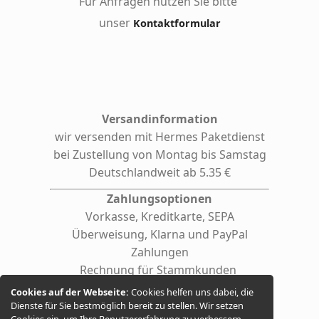
Für Anfragen nutzen Sie bitte
unser
Kontaktformular
Versandinformation
wir versenden mit Hermes
Paketdienst
bei Zustellung von Montag bis Samstag
Deutschlandweit ab 5.35 €
Zahlungsoptionen
Vorkasse, Kreditkarte, SEPA
Überweisung, Klarna und PayPal
Zahlungen
Rechnung für Stammkunden
(auf Anfrage auch für Firmen /
Cookies auf der Webseite:
Cookies helfen uns dabei, die
behördliche Einrichtungen)
Dienste für Sie bestmöglich bereit zu stellen. Wir setzen