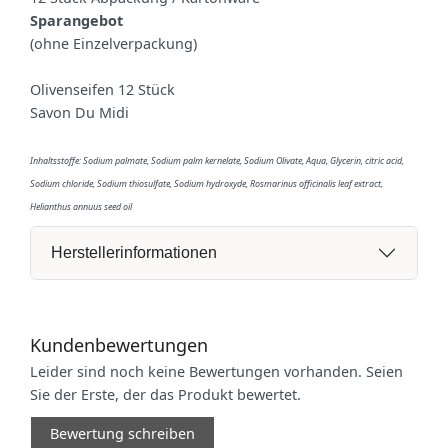
Sparangebot
(ohne Einzelverpackung)
Olivenseifen 12 Stück
Savon Du Midi
Inhaltsstoffe: Sodium palmate, Sodium palm kernelate, Sodium Olivate, Aqua, Glycerin, citric acid,
Sodium chloride, Sodium thiosulfate, Sodium hydroxyde, Rosmarinus officinalis leaf extract,
Helianthus annuus seed oil
Herstellerinformationen
Kundenbewertungen
Leider sind noch keine Bewertungen vorhanden. Seien
Sie der Erste, der das Produkt bewertet.
Bewertung schreiben