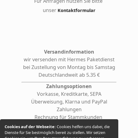
Für Anfragen nutzen Sie bitte
unser
Kontaktformular
Versandinformation
wir versenden mit Hermes
Paketdienst
bei Zustellung von Montag bis Samstag
Deutschlandweit ab 5.35 €
Zahlungsoptionen
Vorkasse, Kreditkarte, SEPA
Überweisung, Klarna und PayPal
Zahlungen
Rechnung für Stammkunden
(auf Anfrage auch für Firmen /
Cookies auf der Webseite:
Cookies helfen uns dabei, die
behördliche Einrichtungen)
Dienste für Sie bestmöglich bereit zu stellen. Wir setzen