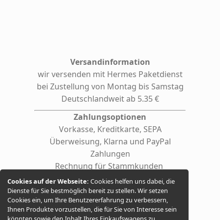
Versandinformation
wir versenden mit Hermes
Paketdienst
bei Zustellung von Montag bis Samstag
Deutschlandweit ab 5.35 €
Zahlungsoptionen
Vorkasse, Kreditkarte, SEPA
Überweisung, Klarna und PayPal
Zahlungen
Rechnung für Stammkunden
(auf Anfrage auch für Firmen /
Cookies auf der Webseite:
Cookies helfen uns dabei, die
behördliche Einrichtungen)
Dienste für Sie bestmöglich bereit zu stellen. Wir setzen
Cookies ein, um Ihre Benutzererfahrung zu verbessern,
Ihnen Produkte vorzustellen, die für Sie von Interesse sein
könnten sowie den Inhalt Ihres Einkaufswagens zu